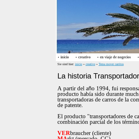
inicio
creativo
en viaje de nogecios
Sie sind hier:
inicio
»
creativo
»
Tema mover carritos
La historia Transportado
A partir del a
o 1994, fui respons
ñ
producto había sido durante mucho 
transportadoras de carros de la com
de patente.
El producto "transportadores de
combinación parcial de los término
VER
braucher (cliente)
MA
rkt (mercado, CC)