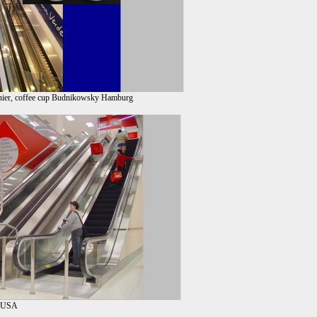
enier, coffee cup Budnikowsky Hamburg
s USA