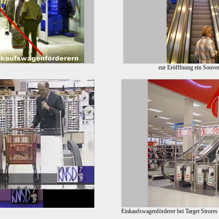
zur Eröfffnung ein Souv
Einkaufswagenförderer bei Target Strore