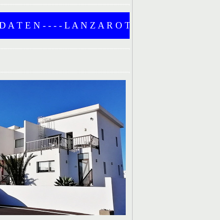
 N - - - - L A N Z A R O T E