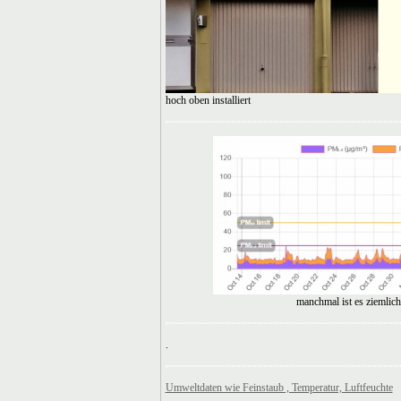
hoch oben installiert
manchmal ist es ziemlich
.
Umweltdaten wie Feinstaub , Temperatur, Luftfeuchte